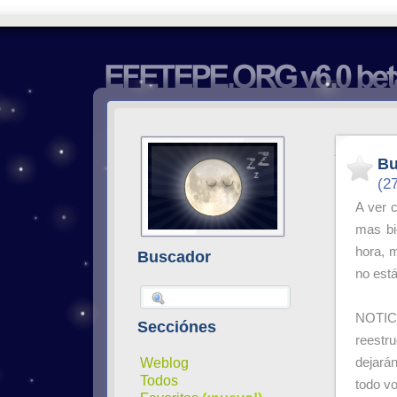
Bu
(2
A ver 
mas bi
hora, 
Buscador
no está
NOTICI
Secciónes
reestr
Weblog
dejarán
Todos
todo vo