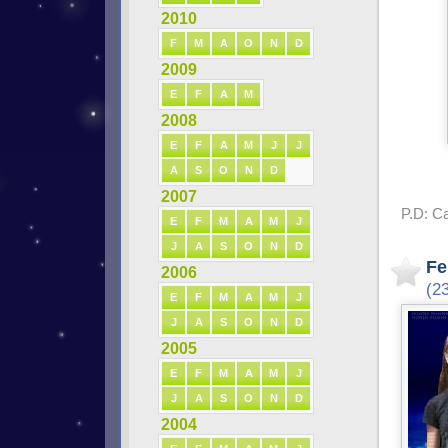
2010
F
M
A
O
N
D
2009
E
F
A
M
2008
E
F
A
M
J
J
A
S
O
N
D
2007
P.D: Ca
E
F
M
A
M
J
J
A
S
O
N
D
Fe
2006
(2
E
F
M
A
M
J
J
A
S
O
N
D
2005
E
F
M
A
M
J
J
A
S
O
N
D
2004