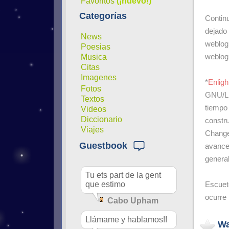
Favoritos
(¡nuevo!)
Categorías
Contin
dejado
News
weblog
Poesias
Musica
weblog,
Citas
Imagenes
*
Enlig
Fotos
GNU/Li
Textos
tiempo 
Videos
Diccionario
constru
Viajes
Change
Guestbook
avance
general
Tu ets part de la gent
que estimo
Escuet
ocurre
Cabo Upham
Llámame y hablamos!!
Wa