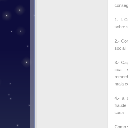
conseg
1.- f.
sobre s
2.- Con
social,
3.- Cap
cual 
remord
mala c
4.- a 
fraude
casa
Como y