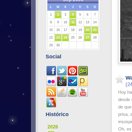
L
M
X
J
V
S
D
1
2
3
4
5
6
7
8
9
10
11
12
13
14
15
16
17
18
19
20
21
22
23
24
25
26
27
28
29
30
Social
Wa
(2
Hoy ha 
desde e
de que
Histórico
prisa,
insosp
2026
Oh, es