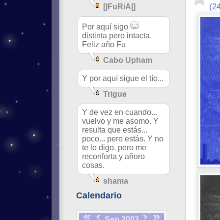
(2
[|FuRiA|]
Por aquí sigo
distinta pero intacta.
Feliz año Fu
Cabo Upham
Y por aquí sigue el tío...
Trigue
Y de vez en cuando...
vuelvo y me asomo. Y
resulta que estás...
poco... pero estás. Y no
te lo digo, pero me
reconforta y añoro
cosas.
shama
Calendario
Sep 2003