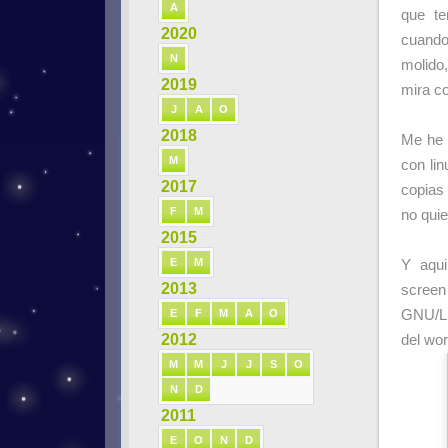
A
que te
2020
cuando
N
molido,
2019
mira co
J
A
O
2018
Me he 
M
con lin
2017
copias
F
M
no quie
2015
E
M
Y aqui
2013
scree
E
F
M
A
O
GNU/Li
2012
del wo
M
M
J
J
S
O
N
D
2011
E
O
N
D