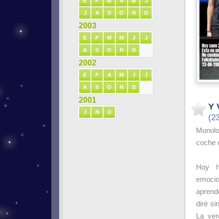
E
F
M
A
M
J
J
A
S
O
N
D
2003
E
F
M
M
J
J
A
S
O
N
D
2002
E
F
A
M
J
J
A
S
O
N
D
2001
Y 
J
N
D
(2
Monolo
coche
Hoy h
emoci
aprende
diré s
La ver