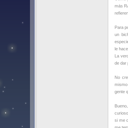
más RA
refiere
Para p
un bic
especi
le hace
La ver
de dar 
No cre
mismo 
gente 
Bueno,
curioso
si me 
me tem