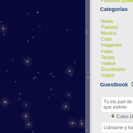
Favoritos
(¡nue
Categorías
News
Poesias
Musica
Citas
Imagenes
Fotos
Textos
Videos
Diccionario
Viajes
Guestbook
Tu ets part de
que estimo
Cabo 
Llámame y ha