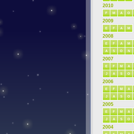
2010
F
M
A
O
2009
E
F
A
M
2008
E
F
A
M
A
S
O
N
2007
E
F
M
A
J
A
S
O
2006
E
F
M
A
J
A
S
O
2005
E
F
M
A
J
A
S
O
2004