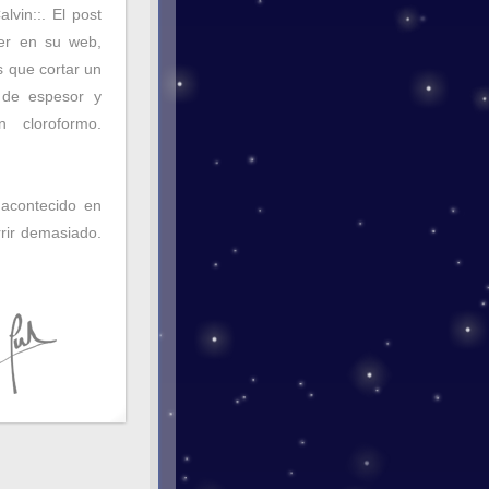
lvin::. El post
ver en su web,
s que cortar un
 de espesor y
 cloroformo.
 acontecido en
rir demasiado.