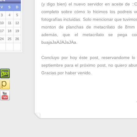
(y digo bien) el nuevo servidor en aceite de ::Ca
V
S
D
completo sobre cómo lo hicimos los podreis 
3
4
5
fotografías incluidas. Solo mencionar que tuvimo
10
11
12
monton de planchas de metacrilato de 8mm
17
18
19
además, que el metacrilato se pega con
24
25
26
buajaJaAJAJaJAa.
Concluyo por hoy éste post, reservandome lo
septiembre para el próximo post, no quiero abur
Gracias por haber venido.