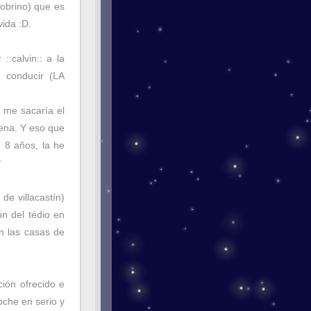
sobrino) que es
ida :D.
::calvin:: a la
 conducir (LA
 me sacaría el
ena. Y eso que
 8 años, la he
P
de villacastín)
ón del tédio en
on las casas de
ción ofrecido e
coche en serio y