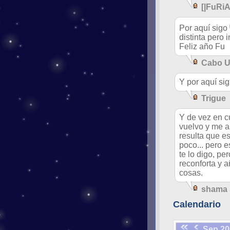
[|FuRiA
Por aquí sigo
distinta pero i
Feliz año Fu
Cabo 
Y por aquí sigu
Trigue
Y de vez en c
vuelvo y me 
resulta que es
poco... pero e
te lo digo, pe
reconforta y 
cosas.
shama
Calendario
Sep 20