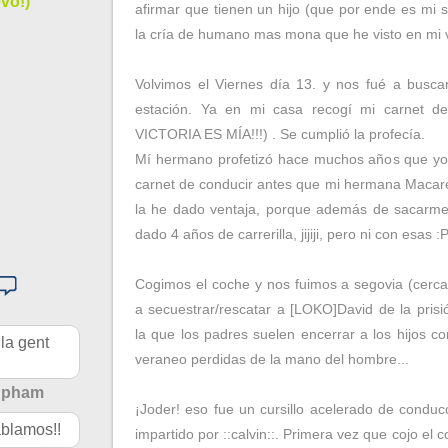
vo!)
afirmar que tienen un hijo (que por ende es mi 
la cría de humano mas mona que he visto en mi v
Volvimos el Viernes día 13. y nos fué a buscar 
estación. Ya en mi casa recogí mi carnet de
VICTORIA ES MÍA!!!) . Se cumplió la profecía.
Mí hermano profetizó hace muchos años que yo
carnet de conducir antes que mi hermana Macar
la he dado ventaja, porque además de sacarme
dado 4 años de carrerilla, jijiji, pero ni con esas :
Cogimos el coche y nos fuimos a segovia (cerca 
a secuestrar/rescatar a [LOKO]David de la prisi
la que los padres suelen encerrar a los hijos c
 la gent
veraneo perdidas de la mano del hombre...
Upham
¡Joder! eso fue un cursillo acelerado de conduc
blamos!!
impartido por ::calvin::. Primera vez que cojo el 