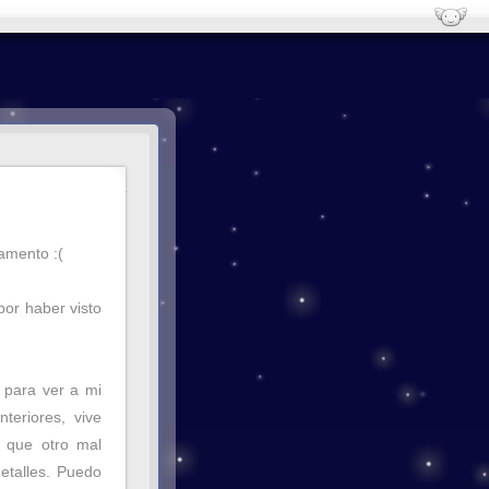
amento :(
por haber visto
 para ver a mi
eriores, vive
n que otro mal
etalles. Puedo