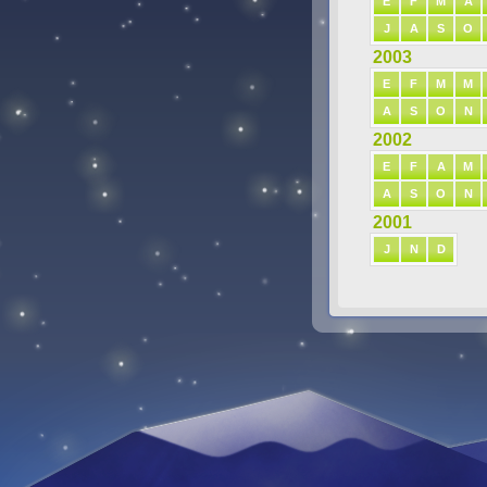
E
F
M
A
J
A
S
O
2003
E
F
M
M
A
S
O
N
2002
E
F
A
M
A
S
O
N
2001
J
N
D