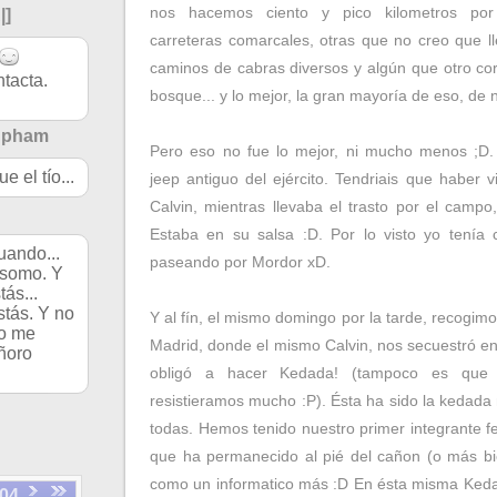
nos hacemos ciento y pico kilometros por
|]
carreteras comarcales, otras que no creo que ll
caminos de cabras diversos y algún que otro cor
ntacta.
bosque... y lo mejor, la gran mayoría de eso, de 
Upham
Pero eso no fue lo mejor, ni mucho menos ;D. 
e el tío...
jeep antiguo del ejército. Tendriais que haber v
Calvin, mientras llevaba el trasto por el campo
Estaba en su salsa :D. Por lo visto yo tenía
uando...
paseando por Mordor xD.
asomo. Y
tás...
stás. Y no
Y al fín, el mismo domingo por la tarde, recogimo
ro me
Madrid, donde el mismo Calvin, nos secuestró en
añoro
obligó a hacer Kedada! (tampoco es que 
resistieramos mucho :P). Ésta ha sido la kedada
todas. Hemos tenido nuestro primer integrante f
que ha permanecido al pié del cañon (o más bien
como un informatico más :D En ésta misma Ked
04