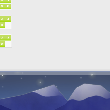
M
J
N
D
J
J
D
J
J
D