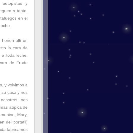
 autopistas y
eguen a tanto,
tafuegos en el
noche.
Tienen allí un
isto la cara de
, a toda leche.
 cara de Frodo
s, y volvimos a
 su casa y nos
nosotros nos
 más atípica de
emenino, Mary,
 del portatil)
ada fabricamos