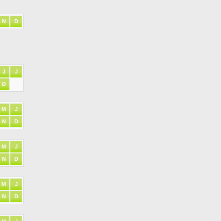
N
D
J
J
D
M
J
N
D
M
J
N
D
M
J
N
D