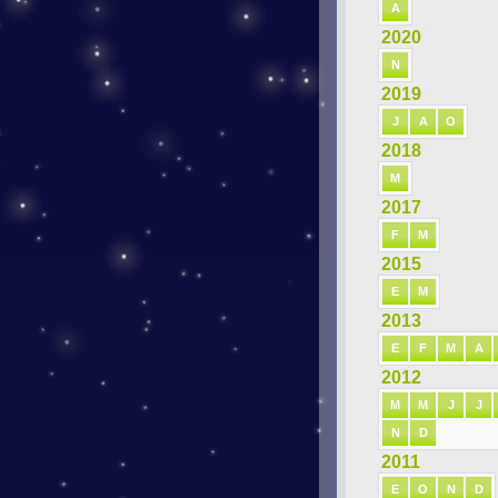
A
2020
N
2019
J
A
O
2018
M
2017
F
M
2015
E
M
2013
E
F
M
A
2012
M
M
J
J
N
D
2011
E
O
N
D