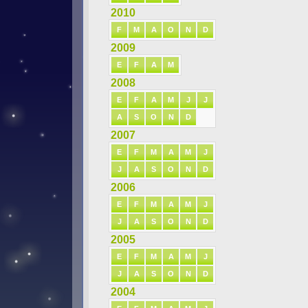
2010
F
M
A
O
N
D
2009
E
F
A
M
2008
E
F
A
M
J
J
A
S
O
N
D
2007
E
F
M
A
M
J
J
A
S
O
N
D
2006
E
F
M
A
M
J
J
A
S
O
N
D
2005
E
F
M
A
M
J
J
A
S
O
N
D
2004