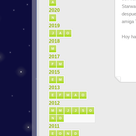
A
Starwar
2020
despue
N
amiga 
2019
J
A
O
Hoy ha 
2018
M
2017
F
M
2015
E
M
2013
E
F
M
A
O
2012
M
M
J
J
S
O
N
D
2011
E
O
N
D