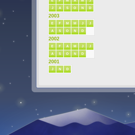
E
F
M
A
M
J
J
A
S
O
N
D
2003
E
F
M
M
J
J
A
S
O
N
D
2002
E
F
A
M
J
J
A
S
O
N
D
2001
J
N
D