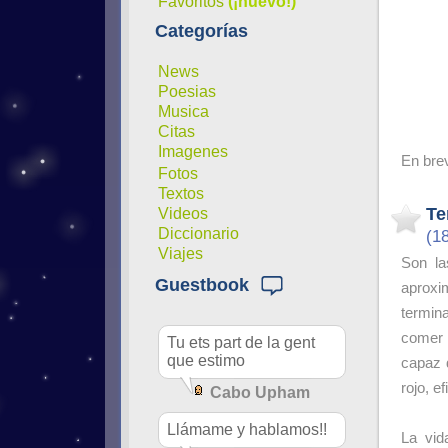
Favoritos
(¡nuevo!)
Categorías
News
Poesias
Musica
Citas
Imagenes
En bre
Fotos
Textos
Te
Videos
Diccionario
(1
Viajes
Son la
Guestbook
aproxi
termin
comer 
Tu ets part de la gent
que estimo
capaz 
rojo, e
Cabo Upham
Llámame y hablamos!!
La vid