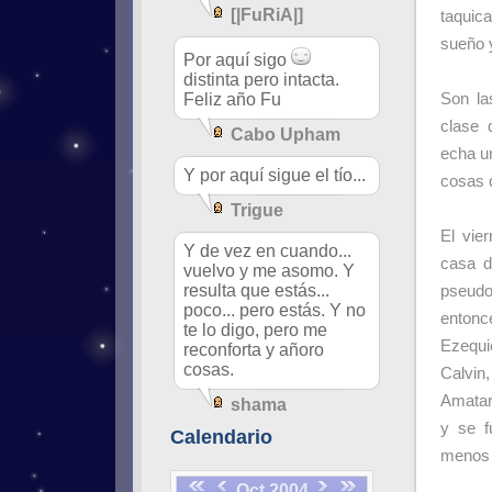
[|FuRiA|]
taquic
sueño y
Por aquí sigo
distinta pero intacta.
Feliz año Fu
Son la
clase 
Cabo Upham
echa un
Y por aquí sigue el tío...
cosas 
Trigue
El vie
Y de vez en cuando...
casa d
vuelvo y me asomo. Y
resulta que estás...
pseudo
poco... pero estás. Y no
entonc
te lo digo, pero me
Ezequi
reconforta y añoro
cosas.
Calvin
Amatar
shama
y se f
Calendario
menos 
Oct 2004