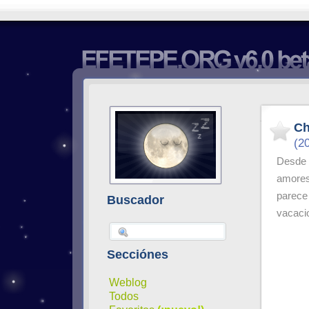
Ch
(2
Desde 
amore
parec
Buscador
vacacio
Secciónes
Weblog
Todos