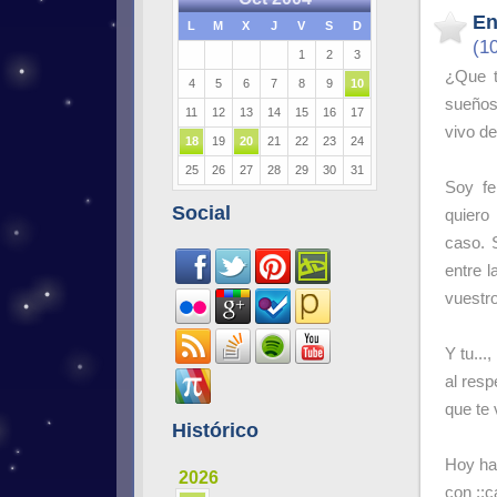
En
L
M
X
J
V
S
D
(1
1
2
3
¿Que t
4
5
6
7
8
9
10
sueños
11
12
13
14
15
16
17
vivo de
18
19
20
21
22
23
24
25
26
27
28
29
30
31
Soy fe
Social
quiero
caso. 
entre l
vuestro
Y tu...
al resp
que te
Histórico
Hoy ha
2026
con ::