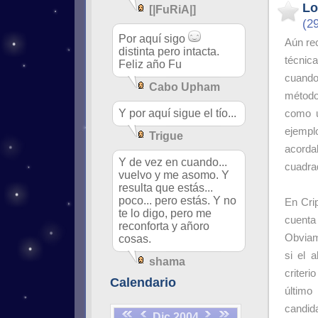
Lo
[|FuRiA|]
(2
Por aquí sigo
Aún re
distinta pero intacta.
técnic
Feliz año Fu
cuando
Cabo Upham
método 
Y por aquí sigue el tío...
como u
ejemplo
Trigue
acorda
Y de vez en cuando...
cuadrad
vuelvo y me asomo. Y
resulta que estás...
poco... pero estás. Y no
En Cri
te lo digo, pero me
cuenta
reconforta y añoro
Obviam
cosas.
si el 
shama
criter
Calendario
último
candid
Dic 2004