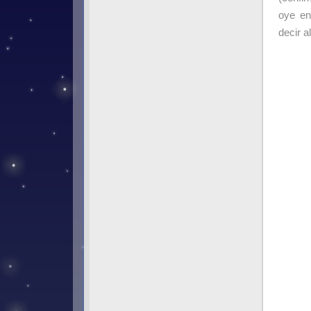
oye en
decir a