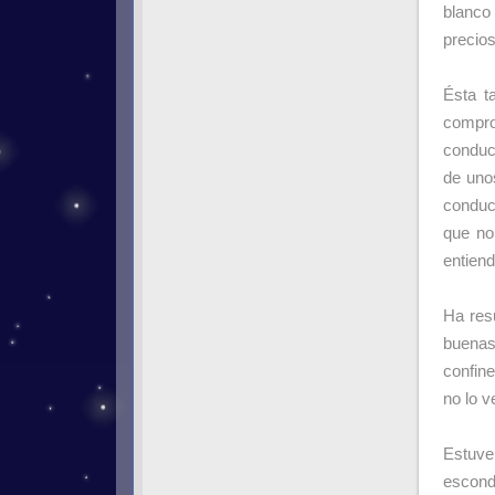
blanc
precios
Ésta t
compro
conduc
de uno
conduc
que no
entiend
Ha res
buenas
confin
no lo v
Estuve
escond