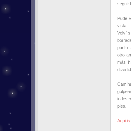
seguir 
Pude v
vista.
Volví 
borrad
punto 
otro a
más hu
diverti
Camina
golpean
indescr
pies.
Aqui is