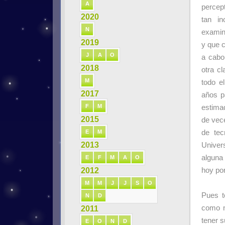
A
percep
2020
tan i
N
examin
2019
y que 
J
A
O
a cabo
2018
otra c
M
todo e
2017
años p
F
M
estima
2015
de vec
E
M
de tec
2013
Univer
alguna
E
F
M
A
O
2012
hoy por
M
M
J
J
S
O
Pues t
N
D
como n
2011
tener s
E
O
N
D