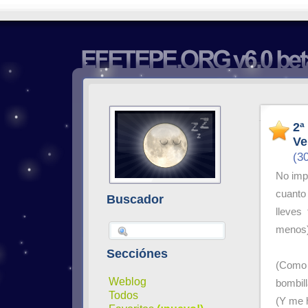
2ª
Ve
(3
No impo
cuanto
Buscador
lleves 
menos) 
Secciónes
(Como 
Weblog
bombill
Todos
(Y me 