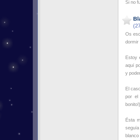
Si no f
Bl
(2
Os escr
dormir 
Estoy 
aquí p
y podem
El caso
por el
bonito!
Ésta m
seguía
blanco