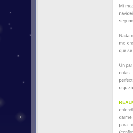
Mi mad
navide
segund
Nada m
me enc
que se
Un par
notas 
perfect
o quiz
REAL
entend
darme 
para n
(confi