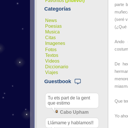
Favoritos
(¡nuevo!)
parte 
Categorías
muñeca 
(seré v
News
Poesias
(¿Qué c
Musica
Citas
Ando c
Imagenes
costum
Fotos
Textos
Videos
De he
Diccionario
herma
Viajes
menore
Guestbook
miasma
Tu ets part de la gent
Que ten
que estimo
Cabo Upham
Yo aho
Llámame y hablamos!!