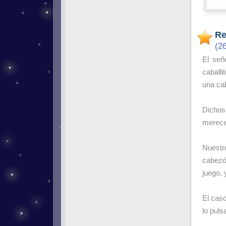
Re
(2
El señ
caball
una cab
Dichos 
merecer
Nuestro
cabezón
juego, 
El caso
lo puls