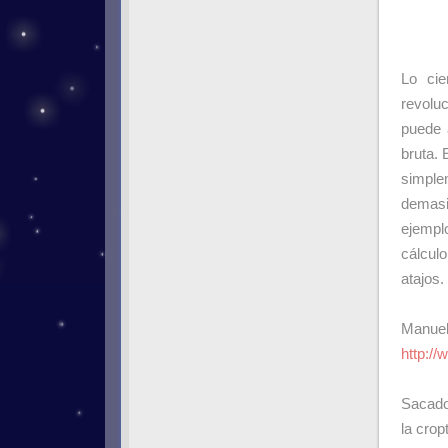
Lo cie
revolu
puede 
bruta. 
simpl
demasi
ejempl
cálcul
atajos.
Manuel
http:/
Sacad
la crop