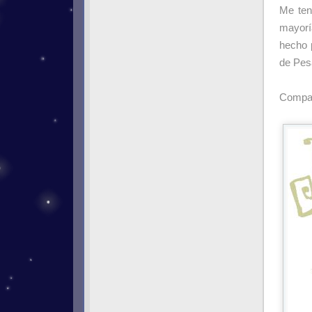
Me ten
mayoría
hecho 
de Pesa
Compar