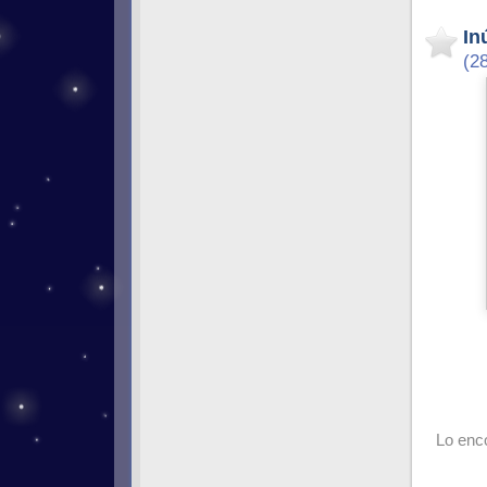
In
(2
Lo enc