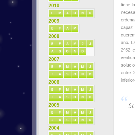
tiene l
2010
necesa
F
M
A
O
N
D
ordena
2009
capaz 
E
F
A
M
querem
2008
año. L
E
F
A
M
J
J
2^62 c
A
S
O
N
D
verif
2007
soluci
E
F
M
A
M
J
entre 
J
A
S
O
N
D
inferio
2006
E
F
M
A
M
J
J
A
S
O
N
D
Si
2005
E
F
M
A
M
J
J
A
S
O
N
D
2004