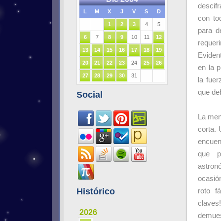
descif
L
M
X
J
V
S
D
con to
1
2
3
4
5
para d
6
7
8
9
10
11
12
requer
13
14
15
16
17
18
19
Eviden
20
21
22
23
24
25
26
en la 
27
28
29
30
31
la fuer
que deb
Social
La men
corta.
encuent
que p
astron
ocasió
Histórico
roto f
claves
2026
demues