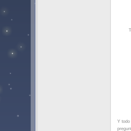
T
Y todo
pregun