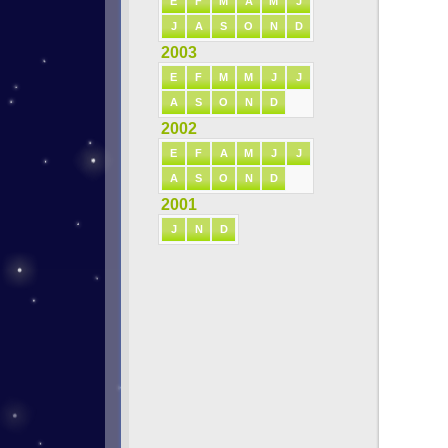
E
F
M
A
M
J
J
A
S
O
N
D
2003
E
F
M
M
J
J
A
S
O
N
D
2002
E
F
A
M
J
J
A
S
O
N
D
2001
J
N
D