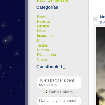
Favoritos
(¡nuevo!)
Categorías
No
News
Poesias
(0
Musica
Citas
Imagenes
Fotos
Textos
Videos
Diccionario
Viajes
Guestbook
Tu ets part de la gent
que estimo
Cabo Upham
Llámame y hablamos!!