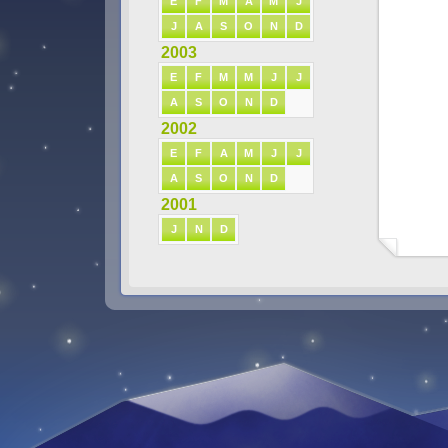
E
F
M
A
M
J
J
A
S
O
N
D
2003
E
F
M
M
J
J
A
S
O
N
D
2002
E
F
A
M
J
J
A
S
O
N
D
2001
J
N
D