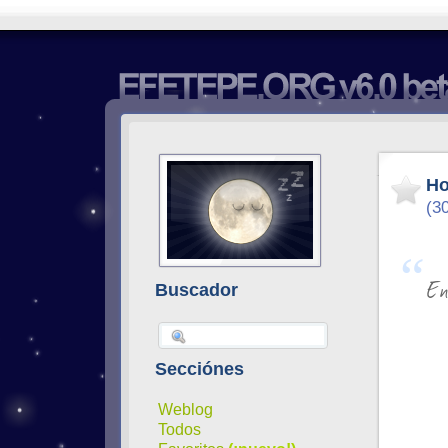
H
(3
En
Buscador
Secciónes
Weblog
Todos