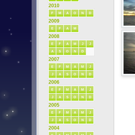
2010
F
M
A
O
N
D
2009
E
F
A
M
2008
E
F
A
M
J
J
A
S
O
N
D
2007
E
F
M
A
M
J
J
A
S
O
N
D
2006
E
F
M
A
M
J
J
A
S
O
N
D
2005
E
F
M
A
M
J
J
A
S
O
N
D
2004