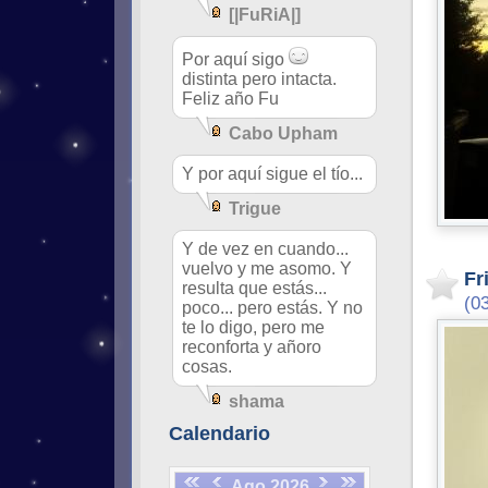
[|FuRiA|]
Por aquí sigo
distinta pero intacta.
Feliz año Fu
Cabo Upham
Y por aquí sigue el tío...
Trigue
Y de vez en cuando...
vuelvo y me asomo. Y
Fr
resulta que estás...
(0
poco... pero estás. Y no
te lo digo, pero me
reconforta y añoro
cosas.
shama
Calendario
Ago 2026