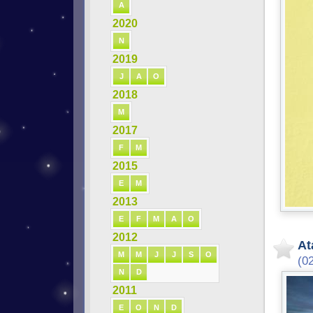
A
2020
N
2019
J
A
O
2018
M
2017
F
M
2015
E
M
2013
E
F
M
A
O
2012
At
M
M
J
J
S
O
(0
N
D
2011
E
O
N
D